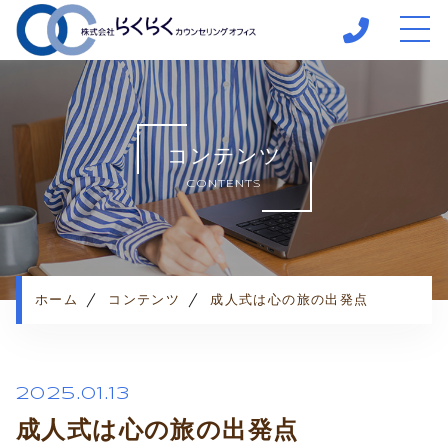
ホーム
当社について
コンテンツ
サポートメニュー
CONTENTS
心理相談室への
ご案内
ご予約までの流れ
よくある質問
ホーム
コンテンツ
成人式は心の旅の出発点
お知らせ
コンテンツ
お客様の声
2025.01.13
プライバシーポリシー
成人式は心の旅の出発点
コアカウンセリング