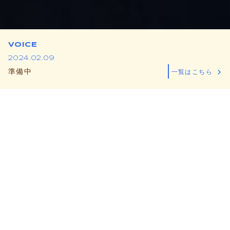
VOICE
2024.02.09
準備中
一覧はこちら
MESSAGE
メッセージ
愛知県名古屋市の【株式会社らくらくカウンセリング
オフィス】は、
皆様の心の健康を守り、明るい未来へ
と歩んでいけるよう心理カウンセリングを行っていま
す。
当社は、「心理カウンセリングって怪しくな