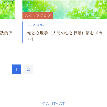
スタッフブログ
2025.01.27
実践的ア
蛇と心理学（人間の心と行動に潜むメカ
ム）
1
2
CONTACT