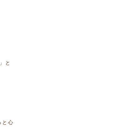
」と
っと心